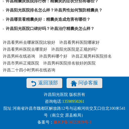
许昌精囊炎医院排行榜：精囊炎的症状分别有哪些？
许昌阳光医院排名怎么样？许昌男性如何预防精囊炎？
许昌哪里看精囊炎好：精囊炎造成危害有哪些？
许昌阳光医院口碑好吗？许昌治疗精囊炎怎么样？
许昌看男科去哪家医院比较好
许昌看男科医院哪家好
许昌看男科医院去哪里好
许昌阳光医院是正规的吗?
许昌男科在线咨询
许昌男科哪个好
许昌正规男科医院排名
许昌市男科正规医院
许昌男科医院排名较好的医院
许昌二十四小时男科在线咨询
返回顶部
问诊客服
许昌阳光医院 版权所有
咨询电话:
13598950261
院址:河南省许昌市魏都区解放路12号与运粮河街交叉口往北100米541
号（南立交 原县粮局）
备案号：
豫ICP备16022839号-1