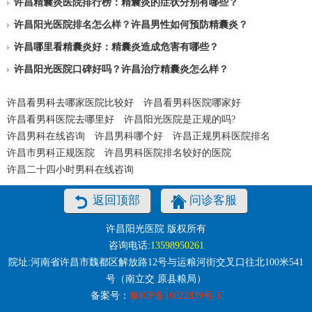
许昌精囊炎医院排行榜：精囊炎的症状分别有哪些？
许昌阳光医院排名怎么样？许昌男性如何预防精囊炎？
许昌哪里看精囊炎好：精囊炎造成危害有哪些？
许昌阳光医院口碑好吗？许昌治疗精囊炎怎么样？
许昌看男科去哪家医院比较好
许昌看男科医院哪家好
许昌看男科医院去哪里好
许昌阳光医院是正规的吗?
许昌男科在线咨询
许昌男科哪个好
许昌正规男科医院排名
许昌市男科正规医院
许昌男科医院排名较好的医院
许昌二十四小时男科在线咨询
返回顶部
问诊客服
许昌阳光医院 版权所有
咨询电话:
13598950261
院址:河南省许昌市魏都区解放路12号与运粮河街交叉口往北100米541
号（南立交 原县粮局）
备案号：
豫ICP备16022839号-1